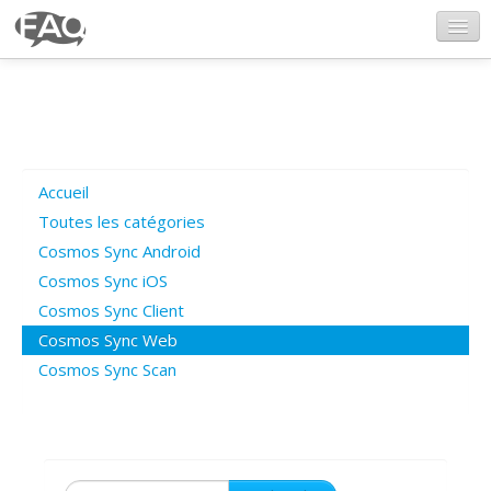
CosmosSync.com
Ajout FAQ
Accueil
Poser une question
Toutes les catégories
Cosmos Sync Android
Questions ouvertes
Cosmos Sync iOS
Cosmos Sync Client
Cosmos Sync Web
Connexion
Cosmos Sync Scan