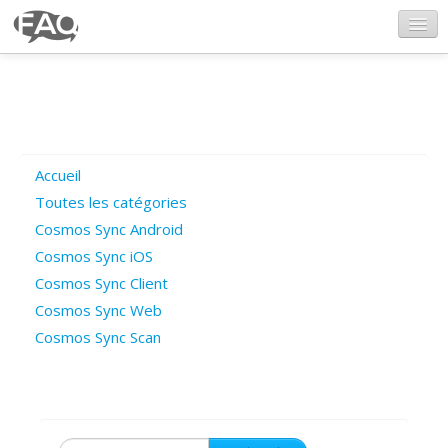
CosmosSync.com
Ajout FAQ
Accueil
Poser une question
Toutes les catégories
Cosmos Sync Android
Questions ouvertes
Cosmos Sync iOS
Cosmos Sync Client
Cosmos Sync Web
Connexion
Cosmos Sync Scan