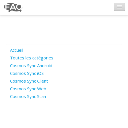
CosmosSync.com
Ajout FAQ
Accueil
Poser une question
Toutes les catégories
Cosmos Sync Android
Questions ouvertes
Cosmos Sync iOS
Cosmos Sync Client
Cosmos Sync Web
Connexion
Cosmos Sync Scan