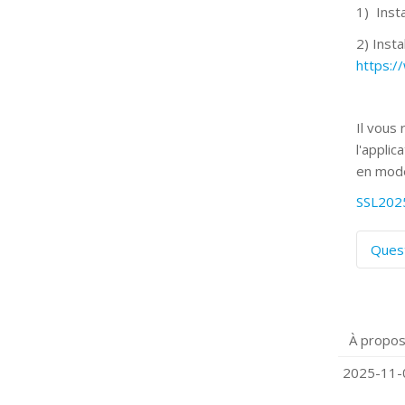
1) Insta
2) Insta
https:
Il vous
l'applic
en mode
SSL202
Ques
C
S
P
À propos
Q
C
2025-11-0