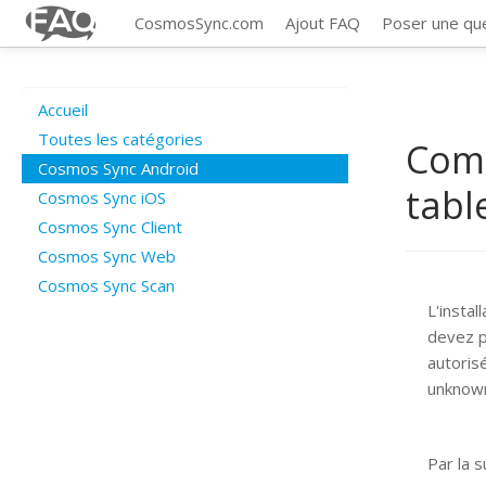
CosmosSync.com
Ajout FAQ
Poser une qu
Accueil
Toutes les catégories
Comm
Cosmos Sync Android
tabl
Cosmos Sync iOS
Cosmos Sync Client
Cosmos Sync Web
Cosmos Sync Scan
L'instal
devez p
autorisé
unknown
Par la 