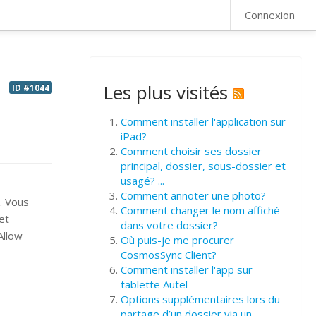
FAQ
Connexion
Les plus visités
ID #1044
Comment installer l'application sur
iPad?
Comment choisir ses dossier
principal, dossier, sous-dossier et
usagé? ...
Comment annoter une photo?
t. Vous
Comment changer le nom affiché
et
dans votre dossier?
 Allow
Où puis-je me procurer
CosmosSync Client?
Comment installer l'app sur
tablette Autel
Options supplémentaires lors du
partage d’un dossier via un ...