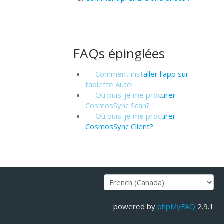
FAQs épinglées
Comment installer l'app sur
tablette Autel
Où puis-je me procurer
CosmosSync Scan?
Où puis-je me procurer
CosmosSync Client?
powered by
phpMyFAQ
2.9.1