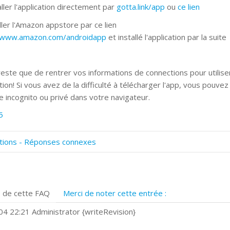
ller l'application directement par
gotta.link/app
ou
ce lien
ller l'Amazon appstore par ce lien
//www.amazon.com/androidapp
et installé l'application par la suite
 reste que de rentrer vos informations de connections pour utilise
ation! Si vous avez de la difficulté à télécharger l'app, vous pouve
 incognito ou privé dans votre navigateur.
5
tions - Réponses connexes
omment numériser avec Cosmos Sync?
ignature et formulaires
rise de vue 360°
 de cette FAQ
Merci de noter cette entrée :
uels navigateurs web sont supportés ?
omment installer Google Chrome ?
4 22:21 Administrator {writeRevision}