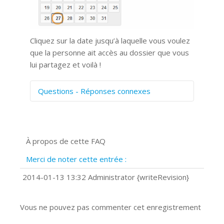
Cliquez sur la date jusqu’à laquelle vous voulez
que la personne ait accès au dossier que vous
lui partagez et voilà !
Questions - Réponses connexes
Comment numériser avec Cosmos
Sync?
Signature et formulaires
À propos de cette FAQ
Prise de vue 360°
Quels navigateurs web sont supportés
Merci de noter cette entrée :
?
Comment installer Google Chrome ?
2014-01-13 13:32 Administrator {writeRevision}
Vous ne pouvez pas commenter cet enregistrement