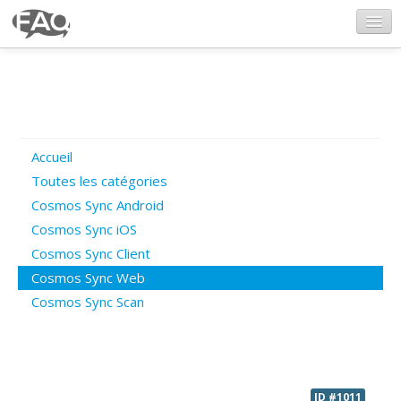
CosmosSync.com
Ajout FAQ
Accueil
Poser une question
Toutes les catégories
Cosmos Sync Android
Questions ouvertes
Cosmos Sync iOS
Cosmos Sync Client
Cosmos Sync Web
Connexion
Cosmos Sync Scan
ID #1011