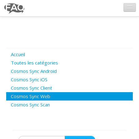
CosmosSync.com
Ajout FAQ
Accueil
Poser une question
Toutes les catégories
Cosmos Sync Android
Questions ouvertes
Cosmos Sync iOS
Cosmos Sync Client
Cosmos Sync Web
Connexion
Cosmos Sync Scan