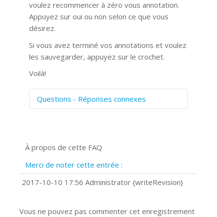
voulez recommencer à zéro vous annotation.
Appuyez sur oui ou non selon ce que vous
désirez.
Si vous avez terminé vos annotations et voulez
les sauvegarder, appuyez sur le crochet.
Voilà!
Questions - Réponses connexes
Comment numériser avec Cosmos
Sync?
Signature et formulaires
À propos de cette FAQ
Prise de vue 360°
Quels navigateurs web sont supportés
Merci de noter cette entrée :
?
Comment installer Google Chrome ?
2017-10-10 17:56 Administrator {writeRevision}
Vous ne pouvez pas commenter cet enregistrement