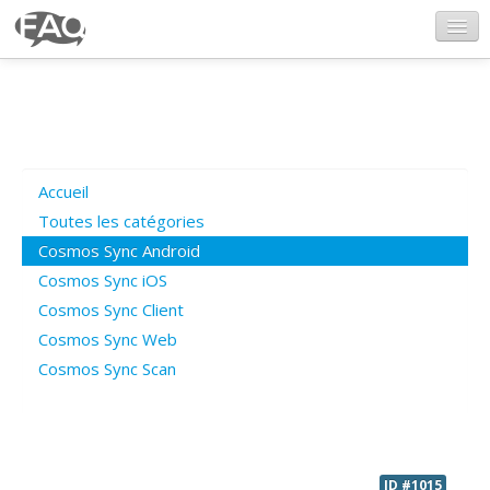
CosmosSync.com
Ajout FAQ
Accueil
Poser une question
Toutes les catégories
Cosmos Sync Android
Questions ouvertes
Cosmos Sync iOS
Cosmos Sync Client
Cosmos Sync Web
Connexion
Cosmos Sync Scan
ID #1015