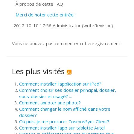
À propos de cette FAQ
Prise de vue 360°
Quels navigateurs web sont supportés
Merci de noter cette entrée :
?
Comment installer Google Chrome ?
2017-10-10 17:56 Administrator {writeRevision}
Vous ne pouvez pas commenter cet enregistrement
Les plus visités
Comment installer l'application sur iPad?
Comment choisir ses dossier principal, dossier,
sous-dossier et usagé? ...
Comment annoter une photo?
Comment changer le nom affiché dans votre
dossier?
Où puis-je me procurer CosmosSync Client?
Comment installer l'app sur tablette Autel
Options supplémentaires lors du partage d’un