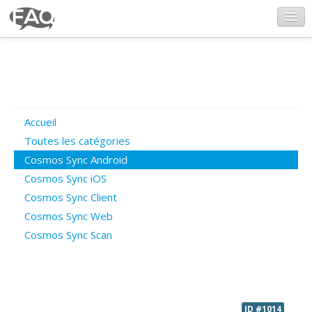
CosmosSync.com
Ajout FAQ
Accueil
Poser une question
Toutes les catégories
Cosmos Sync Android
Questions ouvertes
Cosmos Sync iOS
Cosmos Sync Client
Cosmos Sync Web
Connexion
Cosmos Sync Scan
ID #1014