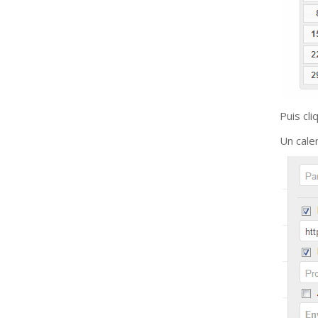
Puis cli
Un cale