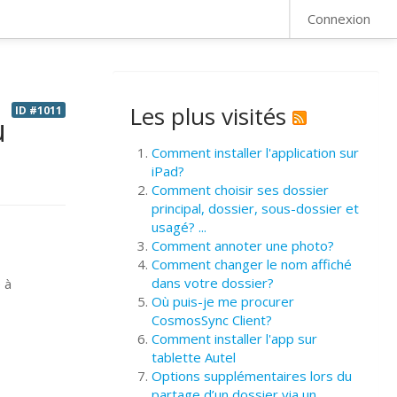
FAQ
Connexion
Les plus visités
ID #1011
u
Comment installer l'application sur
iPad?
Comment choisir ses dossier
principal, dossier, sous-dossier et
usagé? ...
Comment annoter une photo?
Comment changer le nom affiché
dans votre dossier?
 à
Où puis-je me procurer
CosmosSync Client?
Comment installer l'app sur
tablette Autel
Options supplémentaires lors du
partage d’un dossier via un ...