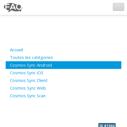
CosmosSync.com
Ajout FAQ
Accueil
Poser une question
Toutes les catégories
Cosmos Sync Android
Questions ouvertes
Cosmos Sync iOS
Cosmos Sync Client
Cosmos Sync Web
Connexion
Cosmos Sync Scan
ID #1044