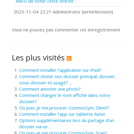
Merci de noter cette entrée :
?
Comment installer Google Chrome ?
2025-11-04 22:21 Administrator {writeRevision}
Vous ne pouvez pas commenter cet enregistrement
Les plus visités
Comment installer l'application sur iPad?
Comment choisir ses dossier principal, dossier,
sous-dossier et usagé? ...
Comment annoter une photo?
Comment changer le nom affiché dans votre
dossier?
Où puis-je me procurer CosmosSync Client?
Comment installer l'app sur tablette Autel
Options supplémentaires lors du partage d’un
dossier via un ...
Où puis-je me procurer CosmosSync Scan?