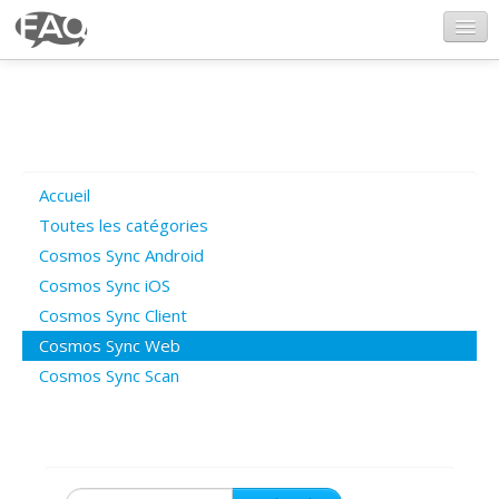
CosmosSync.com
Ajout FAQ
Accueil
Poser une question
Toutes les catégories
Cosmos Sync Android
Questions ouvertes
Cosmos Sync iOS
Cosmos Sync Client
Cosmos Sync Web
Connexion
Cosmos Sync Scan