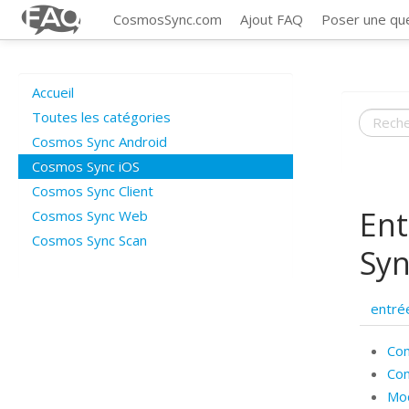
CosmosSync.com
Ajout FAQ
Poser une qu
Accueil
Toutes les catégories
Cosmos Sync Android
Cosmos Sync iOS
Cosmos Sync Client
Ent
Cosmos Sync Web
Cosmos Sync Scan
Syn
entré
Com
Com
Mod