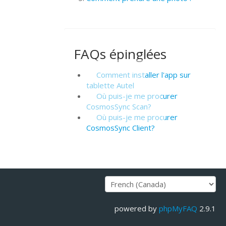
FAQs épinglées
Comment installer l'app sur
tablette Autel
Où puis-je me procurer
CosmosSync Scan?
Où puis-je me procurer
CosmosSync Client?
powered by
phpMyFAQ
2.9.1