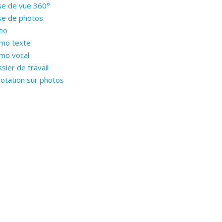
se de vue 360°
se de photos
eo
mo texte
mo vocal
sier de travail
otation sur photos