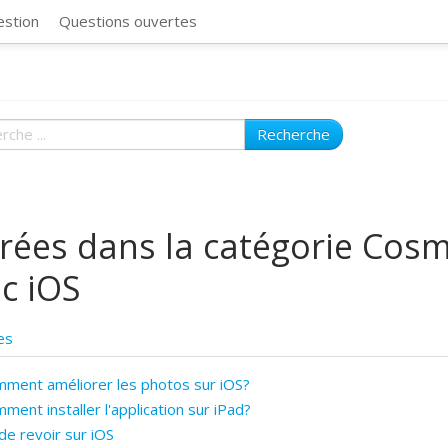
CosmosSync 
estion
Questions ouvertes
Recherche
rées dans la catégorie Cos
c iOS
es
ment améliorer les photos sur iOS?
ment installer l'application sur iPad?
e revoir sur iOS