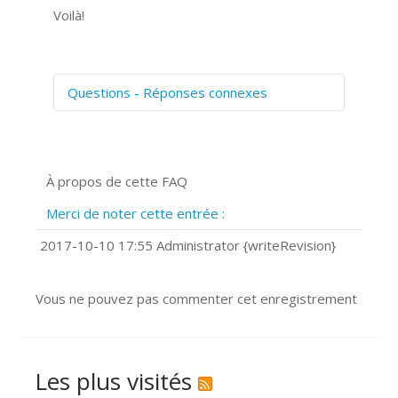
Voilà!
Questions - Réponses connexes
Comment numériser avec Cosmos
Sync?
Signature et formulaires
À propos de cette FAQ
Prise de vue 360°
Quels navigateurs web sont supportés
Merci de noter cette entrée :
?
Comment installer Google Chrome ?
2017-10-10 17:55 Administrator {writeRevision}
Vous ne pouvez pas commenter cet enregistrement
Les plus visités