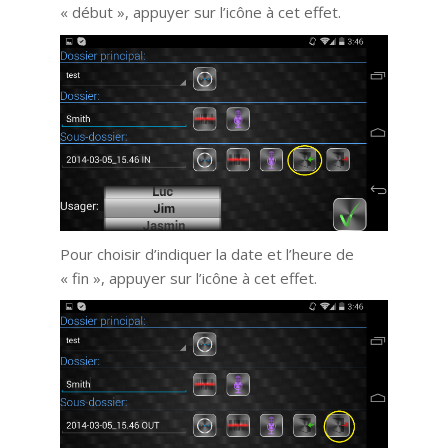
« début », appuyer sur l’icône à cet effet.
Pour choisir d’indiquer la date et l’heure de
« fin », appuyer sur l’icône à cet effet.