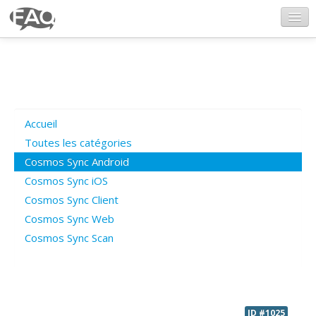
CosmosSync.com
Ajout FAQ
Accueil
Poser une question
Toutes les catégories
Cosmos Sync Android
Questions ouvertes
Cosmos Sync iOS
Cosmos Sync Client
Cosmos Sync Web
Connexion
Cosmos Sync Scan
ID #1025