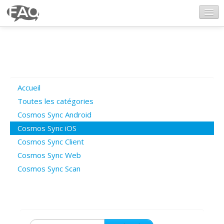
CosmosSync.com
Ajout FAQ
Accueil
Poser une question
Toutes les catégories
Cosmos Sync Android
Questions ouvertes
Cosmos Sync iOS
Cosmos Sync Client
Cosmos Sync Web
Connexion
Cosmos Sync Scan