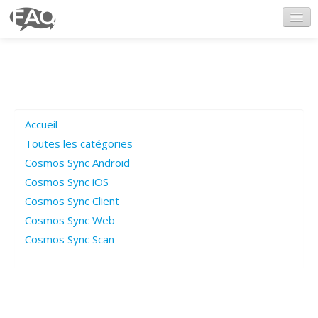
CosmosSync.com
Ajout FAQ
Accueil
Poser une question
Toutes les catégories
Cosmos Sync Android
Questions ouvertes
Cosmos Sync iOS
Cosmos Sync Client
Cosmos Sync Web
Connexion
Cosmos Sync Scan