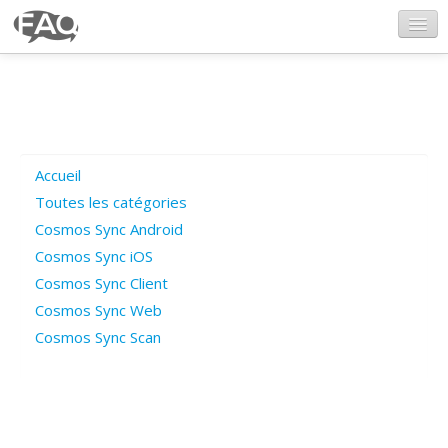
CosmosSync.com
Ajout FAQ
Accueil
Poser une question
Toutes les catégories
Cosmos Sync Android
Questions ouvertes
Cosmos Sync iOS
Cosmos Sync Client
Cosmos Sync Web
Connexion
Cosmos Sync Scan