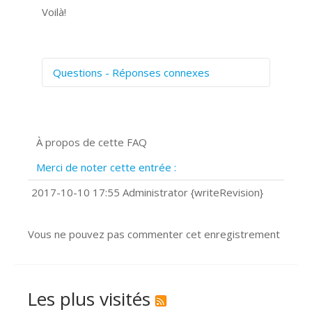
Voilà!
Questions - Réponses connexes
Comment numériser avec Cosmos
Sync?
Signature et formulaires
À propos de cette FAQ
Prise de vue 360°
Quels navigateurs web sont supportés
Merci de noter cette entrée :
?
Comment installer Google Chrome ?
2017-10-10 17:55 Administrator {writeRevision}
Vous ne pouvez pas commenter cet enregistrement
Les plus visités