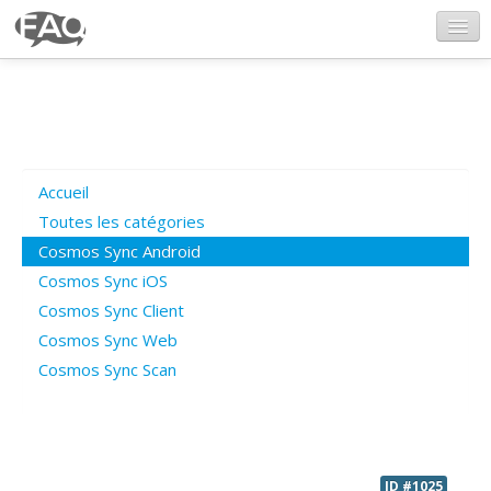
CosmosSync.com
Ajout FAQ
Accueil
Poser une question
Toutes les catégories
Cosmos Sync Android
Questions ouvertes
Cosmos Sync iOS
Cosmos Sync Client
Cosmos Sync Web
Connexion
Cosmos Sync Scan
ID #1025