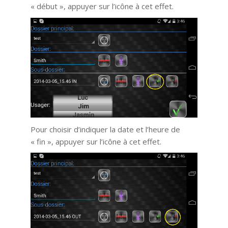
« début », appuyer sur l’icône à cet effet.
Pour choisir d’indiquer la date et l’heure de
« fin », appuyer sur l’icône à cet effet.