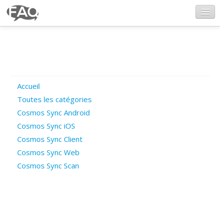
CosmosSync.com
Ajout FAQ
Accueil
Poser une question
Toutes les catégories
Cosmos Sync Android
Questions ouvertes
Cosmos Sync iOS
Cosmos Sync Client
Cosmos Sync Web
Connexion
Cosmos Sync Scan