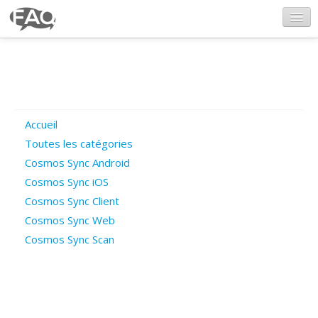
CosmosSync.com
Ajout FAQ
Accueil
Poser une question
Toutes les catégories
Cosmos Sync Android
Questions ouvertes
Cosmos Sync iOS
Cosmos Sync Client
Cosmos Sync Web
Connexion
Cosmos Sync Scan