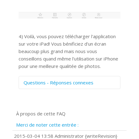
4) Voilà, vous pouvez télécharger l'application
sur votre iPad! Vous bénificiez d'un écran
beaucoup plus grand mais nous vous
conseillons quand même l'utilisation sur iPhone
pour une meilleure qualitée de photos.
Questions - Réponses connexes
Comment numériser avec Cosmos
Sync?
Signature et formulaires
À propos de cette FAQ
Prise de vue 360°
Quels navigateurs web sont supportés
Merci de noter cette entrée :
?
Comment installer Google Chrome ?
2015-03-04 13:58 Administrator {writeRevision}