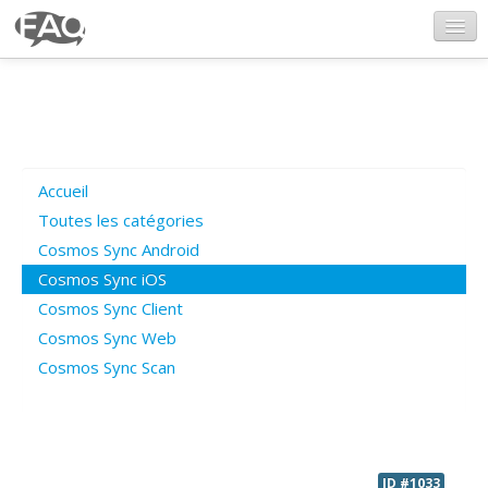
CosmosSync.com
Ajout FAQ
Accueil
Poser une question
Toutes les catégories
Cosmos Sync Android
Questions ouvertes
Cosmos Sync iOS
Cosmos Sync Client
Cosmos Sync Web
Connexion
Cosmos Sync Scan
ID #1033