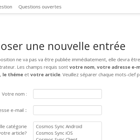
CosmosSync 
estion
Questions ouvertes
oser une nouvelle entrée
osition ne va pas va être publiée immédiatement, elle devra être
trateur. Les champs requis sont
votre nom
,
votre adresse e-m
e
,
le théme
et
votre article
. Veuillez séparer chaque mots-clef p
Votre nom :
sse e-mail ::
lle catégorie
otre article?