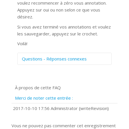
voulez recommencer à zéro vous annotation.
Appuyez sur oui ou non selon ce que vous
désirez.
Si vous avez terminé vos annotations et voulez
les sauvegarder, appuyez sur le crochet.
Voilà!
Questions - Réponses connexes
Comment numériser avec Cosmos
Sync?
Signature et formulaires
À propos de cette FAQ
Prise de vue 360°
Quels navigateurs web sont supportés
Merci de noter cette entrée :
?
Comment installer Google Chrome ?
2017-10-10 17:56 Administrator {writeRevision}
Vous ne pouvez pas commenter cet enregistrement