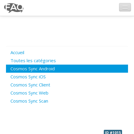
CosmosSync.com
Ajout FAQ
Accueil
Poser une question
Toutes les catégories
Cosmos Sync Android
Questions ouvertes
Cosmos Sync iOS
Cosmos Sync Client
Cosmos Sync Web
Connexion
Cosmos Sync Scan
ID #1015