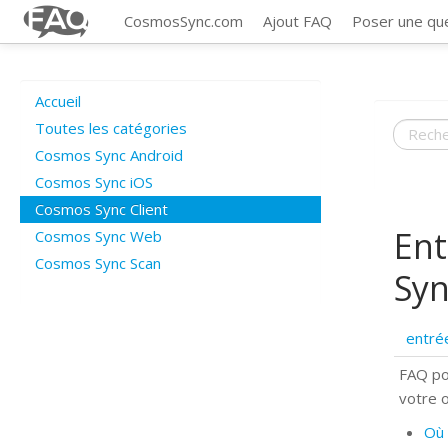
CosmosSync.com
Ajout FAQ
Poser une qu
Accueil
Toutes les catégories
Cosmos Sync Android
Cosmos Sync iOS
Cosmos Sync Client
Ent
Cosmos Sync Web
Cosmos Sync Scan
Syn
entré
FAQ po
votre 
Où 