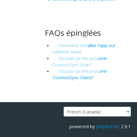
FAQs épinglées
Comment installer l'app sur
tablette Autel
Où puis-je me procurer
CosmosSync Scan?
Où puis-je me procurer
CosmosSync Client?
powered by
phpMyFAQ
2.9.1