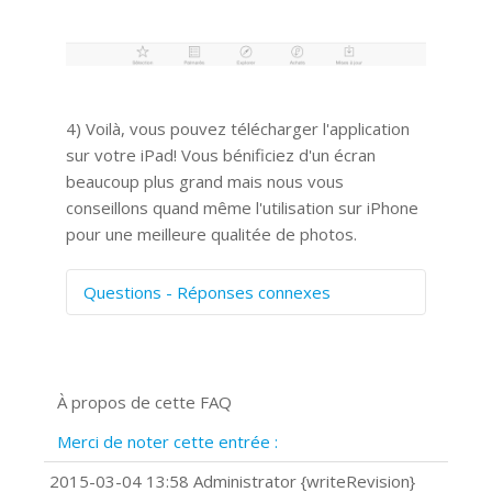
4) Voilà, vous pouvez télécharger l'application
sur votre iPad! Vous bénificiez d'un écran
beaucoup plus grand mais nous vous
conseillons quand même l'utilisation sur iPhone
pour une meilleure qualitée de photos.
Questions - Réponses connexes
Comment numériser avec Cosmos
Sync?
Signature et formulaires
À propos de cette FAQ
Prise de vue 360°
Quels navigateurs web sont supportés
Merci de noter cette entrée :
?
Comment installer Google Chrome ?
2015-03-04 13:58 Administrator {writeRevision}