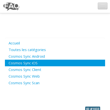
CosmosSync.com
Ajout FAQ
Accueil
Poser une question
Toutes les catégories
Cosmos Sync Android
Questions ouvertes
Cosmos Sync iOS
Cosmos Sync Client
Cosmos Sync Web
Connexion
Cosmos Sync Scan
ID #1033