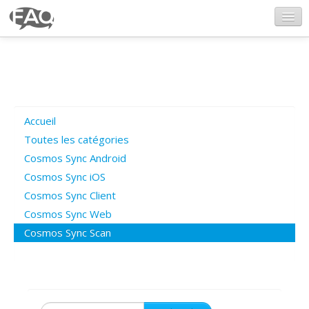
CosmosSync.com
Ajout FAQ
Accueil
Poser une question
Toutes les catégories
Cosmos Sync Android
Questions ouvertes
Cosmos Sync iOS
Cosmos Sync Client
Cosmos Sync Web
Connexion
Cosmos Sync Scan