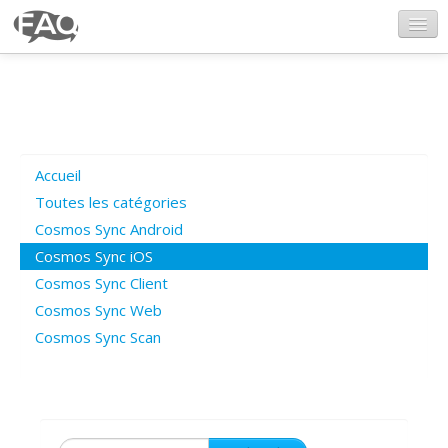
CosmosSync.com
Ajout FAQ
Accueil
Poser une question
Toutes les catégories
Cosmos Sync Android
Questions ouvertes
Cosmos Sync iOS
Cosmos Sync Client
Cosmos Sync Web
Connexion
Cosmos Sync Scan