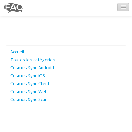
CosmosSync.com
Ajout FAQ
Accueil
Poser une question
Toutes les catégories
Cosmos Sync Android
Questions ouvertes
Cosmos Sync iOS
Cosmos Sync Client
Cosmos Sync Web
Connexion
Cosmos Sync Scan