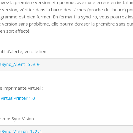
 avez la première version et que vous avez une erreur en installa
e version, vérifier dans la barre des tâches (proche de l'heure) po
rogramme est bien fermer. En fermant la synchro, vous pourrez inst
e version sans problème, elle pourra écraser la première sans qu
 en soit affecté.
til d'alerte, voici le lien
sSync_Alert-5.0.0
e imprimante virtuel :
irtualPrinter 1.0
smosSync Vision
sSync_Vision 1.2.1