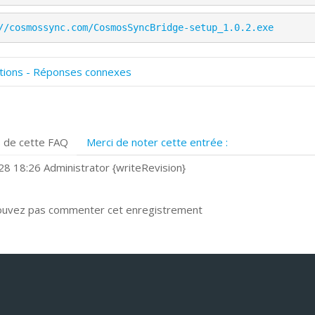
//cosmossync.com/CosmosSyncBridge-setup_1.0.2.exe
tions - Réponses connexes
omment numériser avec Cosmos Sync?
ignature et formulaires
rise de vue 360°
 de cette FAQ
Merci de noter cette entrée :
uels navigateurs web sont supportés ?
omment installer Google Chrome ?
8 18:26 Administrator {writeRevision}
ouvez pas commenter cet enregistrement