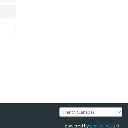
powered by
phpMyFAQ
2.9.1