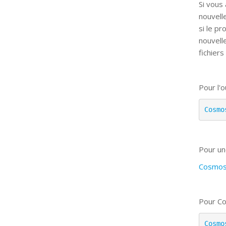
Si vous
nouvell
si le p
nouvell
fichiers
Pour l'ou
Cosmo
Pour un
CosmosV
Pour Co
Cosmo