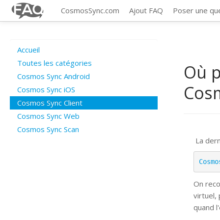
CosmosSync.com
Ajout FAQ
Poser une qu
Accueil
Toutes les catégories
Où p
Cosmos Sync Android
Cosm
Cosmos Sync iOS
Cosmos Sync Client
Cosmos Sync Web
Cosmos Sync Scan
La dern
Cosmo
On reco
virtuel,
quand l'