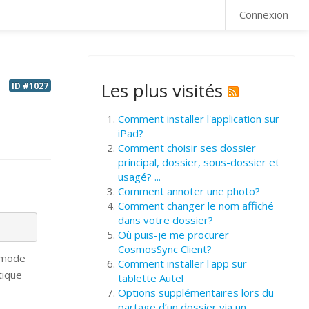
FAQ
Connexion
Les plus visités
ID #1027
Comment installer l'application sur
iPad?
Comment choisir ses dossier
principal, dossier, sous-dossier et
usagé? ...
Comment annoter une photo?
Comment changer le nom affiché
dans votre dossier?
Où puis-je me procurer
CosmosSync Client?
e mode
Comment installer l'app sur
tique
tablette Autel
Options supplémentaires lors du
partage d’un dossier via un ...