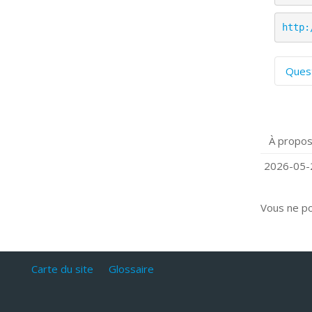
http:
Ques
C
S
P
À propos
Q
C
2026-05-2
Vous ne p
Carte du site
Glossaire