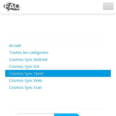
CosmosSync.com
Ajout FAQ
Accueil
Poser une question
Toutes les catégories
Cosmos Sync Android
Questions ouvertes
Cosmos Sync iOS
Cosmos Sync Client
Cosmos Sync Web
Connexion
Cosmos Sync Scan