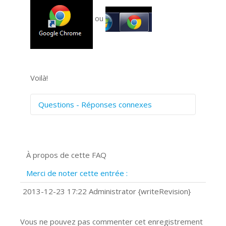
ou
Voilà!
Questions - Réponses connexes
Comment numériser avec Cosmos
Sync?
Signature et formulaires
À propos de cette FAQ
Prise de vue 360°
Quels navigateurs web sont supportés
Merci de noter cette entrée :
?
Comment accéder à votre compte
2013-12-23 17:22 Administrator {writeRevision}
Cosmos Sync Web?
Vous ne pouvez pas commenter cet enregistrement