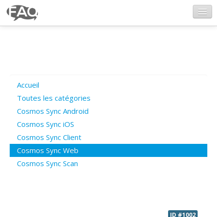
CosmosSync.com
Ajout FAQ
Accueil
Poser une question
Toutes les catégories
Cosmos Sync Android
Questions ouvertes
Cosmos Sync iOS
Cosmos Sync Client
Cosmos Sync Web
Connexion
Cosmos Sync Scan
ID #1002