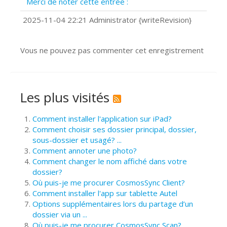
Merci de noter cette entrée :
?
Comment installer Google Chrome ?
2025-11-04 22:21 Administrator {writeRevision}
Vous ne pouvez pas commenter cet enregistrement
Les plus visités
Comment installer l'application sur iPad?
Comment choisir ses dossier principal, dossier,
sous-dossier et usagé? ...
Comment annoter une photo?
Comment changer le nom affiché dans votre
dossier?
Où puis-je me procurer CosmosSync Client?
Comment installer l'app sur tablette Autel
Options supplémentaires lors du partage d’un
dossier via un ...
Où puis-je me procurer CosmosSync Scan?