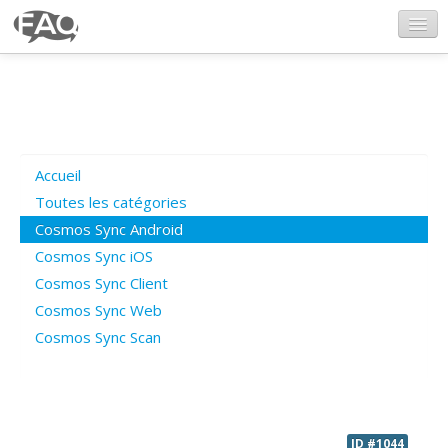
CosmosSync.com
Ajout FAQ
Accueil
Poser une question
Toutes les catégories
Cosmos Sync Android
Questions ouvertes
Cosmos Sync iOS
Cosmos Sync Client
Cosmos Sync Web
Connexion
Cosmos Sync Scan
ID #1044