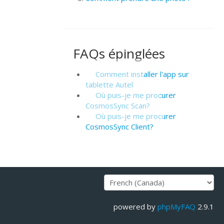
FAQs épinglées
Comment installer l'app sur
tablette Autel
Où puis-je me procurer
CosmosSync Scan?
Où puis-je me procurer
CosmosSync Client?
powered by
phpMyFAQ
2.9.1