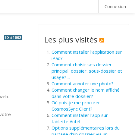
FAQ
Connexion
Les plus visités
ID #1002
Comment installer l'application sur
iPad?
Comment choisir ses dossier
principal, dossier, sous-dossier et
usagé? ...
Comment annoter une photo?
Comment changer le nom affiché
dans votre dossier?
 web.
Où puis-je me procurer
CosmosSync Client?
 votre
Comment installer l'app sur
tablette Autel
Options supplémentaires lors du
partage d’un dossier via un ...