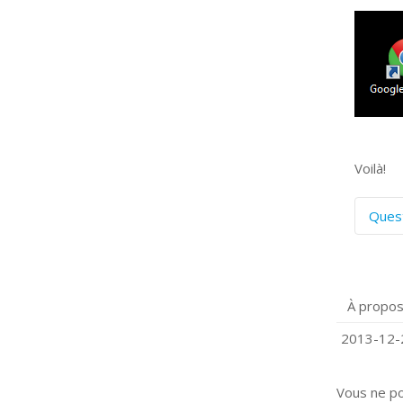
Voilà!
Ques
C
S
P
À propos
Q
C
2013-12-2
Vous ne p