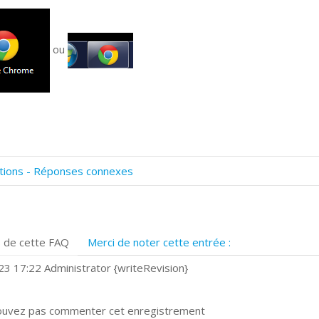
ou
tions - Réponses connexes
omment numériser avec Cosmos Sync?
ignature et formulaires
rise de vue 360°
 de cette FAQ
Merci de noter cette entrée :
uels navigateurs web sont supportés ?
omment accéder à votre compte Cosmos Sync Web?
3 17:22 Administrator {writeRevision}
ouvez pas commenter cet enregistrement