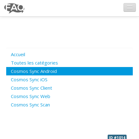
CosmosSync.com
Ajout FAQ
Accueil
Poser une question
Toutes les catégories
Cosmos Sync Android
Questions ouvertes
Cosmos Sync iOS
Cosmos Sync Client
Cosmos Sync Web
Connexion
Cosmos Sync Scan
ID #1014