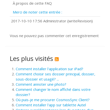
À propos de cette FAQ
Prise de vue 360°
Quels navigateurs web sont supportés
Merci de noter cette entrée :
?
Comment installer Google Chrome ?
2017-10-10 17:56 Administrator {writeRevision}
Vous ne pouvez pas commenter cet enregistrement
Les plus visités
Comment installer l'application sur iPad?
Comment choisir ses dossier principal, dossier,
sous-dossier et usagé? ...
Comment annoter une photo?
Comment changer le nom affiché dans votre
dossier?
Où puis-je me procurer CosmosSync Client?
Comment installer l'app sur tablette Autel
Options supplémentaires lors du partage d’un