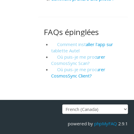
FAQs épinglées
Comment installer l'app sur
tablette Autel
Où puis-je me procurer
CosmosSync Scan?
Où puis-je me procurer
CosmosSync Client?
powered by
phpMyFAQ
2.9.1