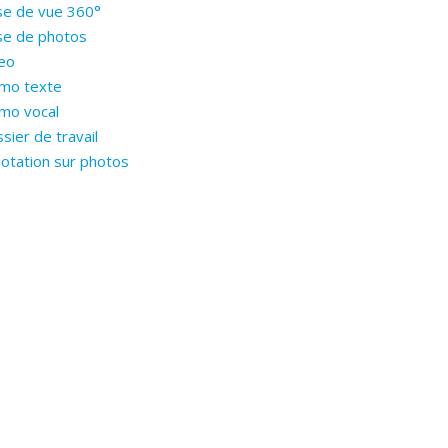
se de vue 360°
se de photos
eo
mo texte
mo vocal
sier de travail
otation sur photos