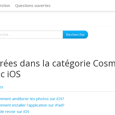
CosmosSync 
estion
Questions ouvertes
Recherche
rées dans la catégorie Cos
c iOS
es
ment améliorer les photos sur iOS?
ment installer l'application sur iPad?
e revoir sur iOS