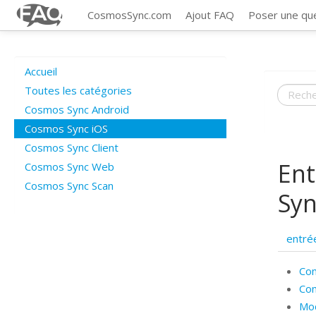
CosmosSync.com
Ajout FAQ
Poser une qu
Accueil
Toutes les catégories
Cosmos Sync Android
Cosmos Sync iOS
Cosmos Sync Client
Ent
Cosmos Sync Web
Cosmos Sync Scan
Syn
entré
Com
Com
Mod