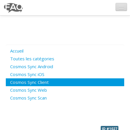
CosmosSync.com
Ajout FAQ
Accueil
Poser une question
Toutes les catégories
Cosmos Sync Android
Questions ouvertes
Cosmos Sync iOS
Cosmos Sync Client
Cosmos Sync Web
Connexion
Cosmos Sync Scan
ID #1027