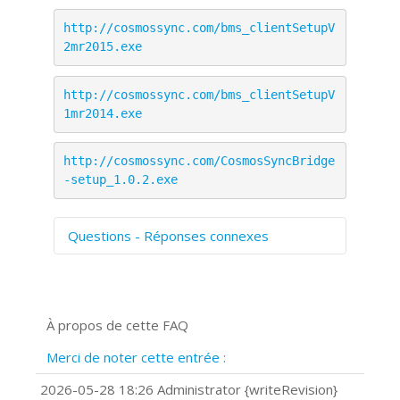
http://cosmossync.com/bms_clientSetupV
2mr2015.exe
http://cosmossync.com/bms_clientSetupV
1mr2014.exe
http://cosmossync.com/CosmosSyncBridge
-setup_1.0.2.exe
Questions - Réponses connexes
Comment numériser avec Cosmos
Sync?
Signature et formulaires
À propos de cette FAQ
Prise de vue 360°
Quels navigateurs web sont supportés
Merci de noter cette entrée :
?
Comment installer Google Chrome ?
2026-05-28 18:26 Administrator {writeRevision}