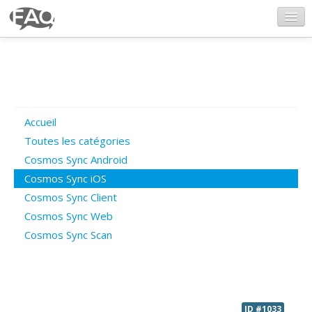
CosmosSync.com
Ajout FAQ
Accueil
Poser une question
Toutes les catégories
Cosmos Sync Android
Questions ouvertes
Cosmos Sync iOS
Cosmos Sync Client
Cosmos Sync Web
Connexion
Cosmos Sync Scan
ID #1033