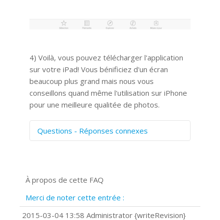
4) Voilà, vous pouvez télécharger l'application
sur votre iPad! Vous bénificiez d'un écran
beaucoup plus grand mais nous vous
conseillons quand même l'utilisation sur iPhone
pour une meilleure qualitée de photos.
Questions - Réponses connexes
Comment numériser avec Cosmos
Sync?
Signature et formulaires
À propos de cette FAQ
Prise de vue 360°
Quels navigateurs web sont supportés
Merci de noter cette entrée :
?
Comment installer Google Chrome ?
2015-03-04 13:58 Administrator {writeRevision}