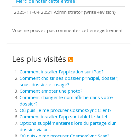
Merci de noter cette entrée :
?
Comment installer Google Chrome ?
2025-11-04 22:21 Administrator {writeRevision}
Vous ne pouvez pas commenter cet enregistrement
Les plus visités
Comment installer l'application sur iPad?
Comment choisir ses dossier principal, dossier,
sous-dossier et usagé? ...
Comment annoter une photo?
Comment changer le nom affiché dans votre
dossier?
Où puis-je me procurer CosmosSync Client?
Comment installer l'app sur tablette Autel
Options supplémentaires lors du partage d’un
dossier via un ...
Où puis-je me procurer CosmosSync Scan?