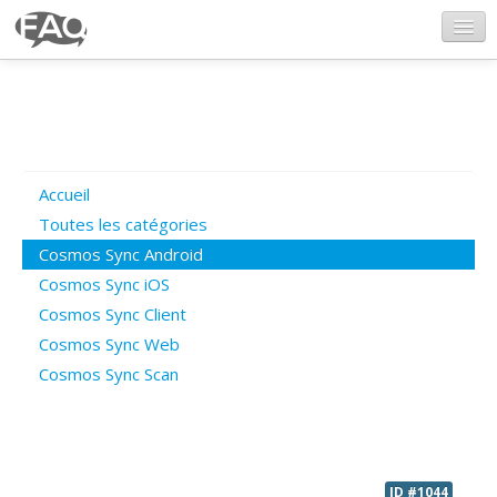
CosmosSync.com
Ajout FAQ
Accueil
Poser une question
Toutes les catégories
Cosmos Sync Android
Questions ouvertes
Cosmos Sync iOS
Cosmos Sync Client
Cosmos Sync Web
Connexion
Cosmos Sync Scan
ID #1044