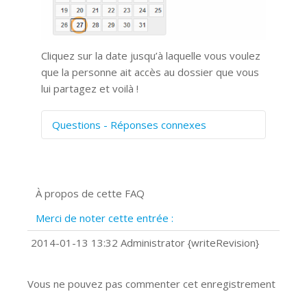
Cliquez sur la date jusqu’à laquelle vous voulez
que la personne ait accès au dossier que vous
lui partagez et voilà !
Questions - Réponses connexes
Comment numériser avec Cosmos
Sync?
Signature et formulaires
À propos de cette FAQ
Prise de vue 360°
Quels navigateurs web sont supportés
Merci de noter cette entrée :
?
Comment installer Google Chrome ?
2014-01-13 13:32 Administrator {writeRevision}
Vous ne pouvez pas commenter cet enregistrement