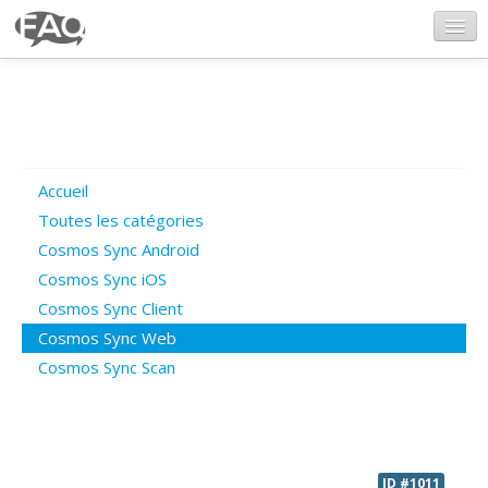
CosmosSync.com
Ajout FAQ
Accueil
Poser une question
Toutes les catégories
Cosmos Sync Android
Questions ouvertes
Cosmos Sync iOS
Cosmos Sync Client
Cosmos Sync Web
Connexion
Cosmos Sync Scan
ID #1011