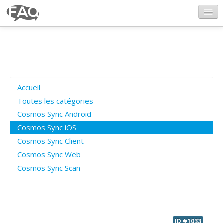
CosmosSync.com
Ajout FAQ
Accueil
Poser une question
Toutes les catégories
Cosmos Sync Android
Questions ouvertes
Cosmos Sync iOS
Cosmos Sync Client
Cosmos Sync Web
Connexion
Cosmos Sync Scan
ID #1033