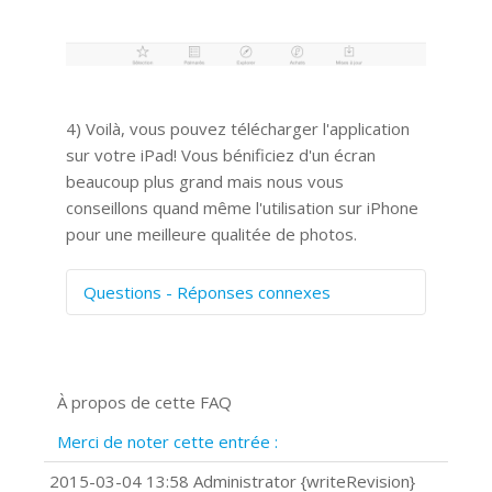
4) Voilà, vous pouvez télécharger l'application
sur votre iPad! Vous bénificiez d'un écran
beaucoup plus grand mais nous vous
conseillons quand même l'utilisation sur iPhone
pour une meilleure qualitée de photos.
Questions - Réponses connexes
Comment numériser avec Cosmos
Sync?
Signature et formulaires
À propos de cette FAQ
Prise de vue 360°
Quels navigateurs web sont supportés
Merci de noter cette entrée :
?
Comment installer Google Chrome ?
2015-03-04 13:58 Administrator {writeRevision}