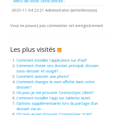
Merci de noter cette entrée :
?
Comment installer Google Chrome ?
2025-11-04 22:21 Administrator {writeRevision}
Vous ne pouvez pas commenter cet enregistrement
Les plus visités
Comment installer l'application sur iPad?
Comment choisir ses dossier principal, dossier,
sous-dossier et usagé? ...
Comment annoter une photo?
Comment changer le nom affiché dans votre
dossier?
Où puis-je me procurer CosmosSync Client?
Comment installer l'app sur tablette Autel
Options supplémentaires lors du partage d’un
dossier via un ...
Où puis-je me procurer CosmosSync Scan?