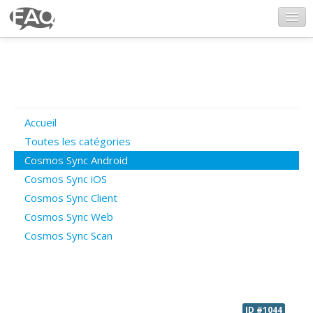
CosmosSync.com
Ajout FAQ
Accueil
Poser une question
Toutes les catégories
Cosmos Sync Android
Questions ouvertes
Cosmos Sync iOS
Cosmos Sync Client
Cosmos Sync Web
Connexion
Cosmos Sync Scan
ID #1044