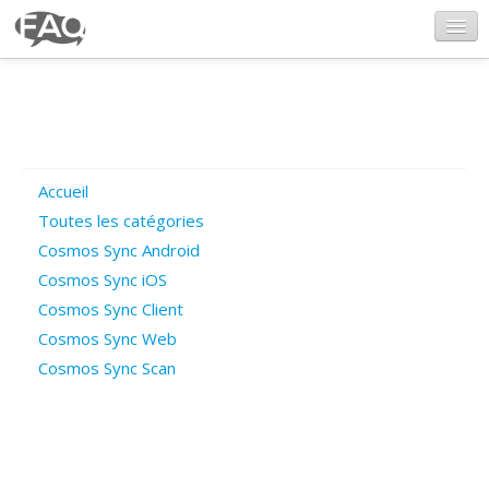
CosmosSync.com
Ajout FAQ
Accueil
Poser une question
Toutes les catégories
Cosmos Sync Android
Questions ouvertes
Cosmos Sync iOS
Cosmos Sync Client
Cosmos Sync Web
Connexion
Cosmos Sync Scan