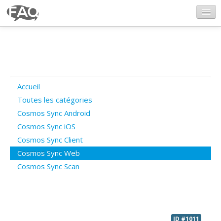
CosmosSync.com
Ajout FAQ
Accueil
Poser une question
Toutes les catégories
Cosmos Sync Android
Questions ouvertes
Cosmos Sync iOS
Cosmos Sync Client
Cosmos Sync Web
Connexion
Cosmos Sync Scan
ID #1011