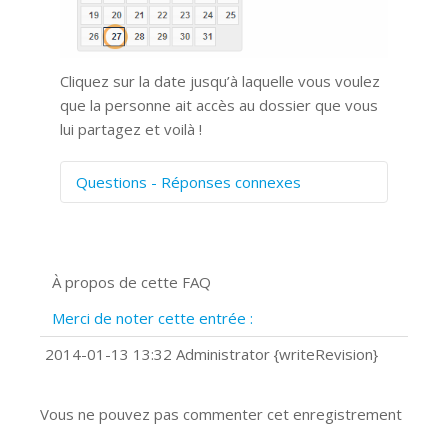
Cliquez sur la date jusqu’à laquelle vous voulez
que la personne ait accès au dossier que vous
lui partagez et voilà !
Questions - Réponses connexes
Comment numériser avec Cosmos
Sync?
Signature et formulaires
À propos de cette FAQ
Prise de vue 360°
Quels navigateurs web sont supportés
Merci de noter cette entrée :
?
Comment installer Google Chrome ?
2014-01-13 13:32 Administrator {writeRevision}
Vous ne pouvez pas commenter cet enregistrement