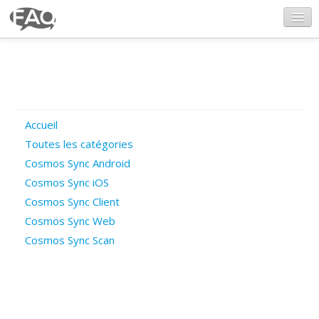
CosmosSync.com
Ajout FAQ
Accueil
Poser une question
Toutes les catégories
Cosmos Sync Android
Questions ouvertes
Cosmos Sync iOS
Cosmos Sync Client
Cosmos Sync Web
Connexion
Cosmos Sync Scan