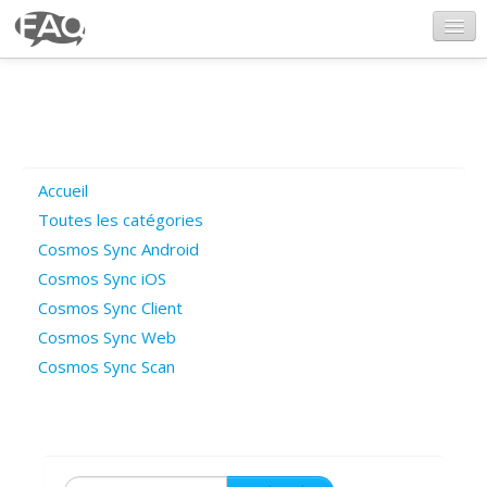
CosmosSync.com
Ajout FAQ
Accueil
Poser une question
Toutes les catégories
Cosmos Sync Android
Questions ouvertes
Cosmos Sync iOS
Cosmos Sync Client
Cosmos Sync Web
Connexion
Cosmos Sync Scan