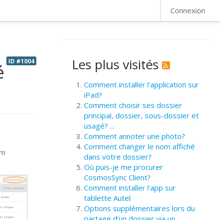
FAQ
Connexion
Les plus visités
ID #1004
é
Comment installer l'application sur
iPad?
Comment choisir ses dossier
principal, dossier, sous-dossier et
usagé? ...
Comment annoter une photo?
s
Comment changer le nom affiché
om
dans votre dossier?
Où puis-je me procurer
CosmosSync Client?
Comment installer l'app sur
tablette Autel
Options supplémentaires lors du
partage d’un dossier via un ...