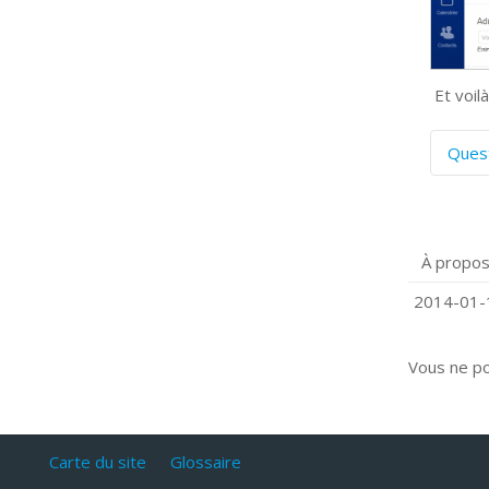
Et voilà
Ques
C
S
P
À propos
Q
C
2014-01-1
Vous ne p
Carte du site
Glossaire