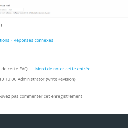
 !
tions - Réponses connexes
omment numériser avec Cosmos Sync?
ignature et formulaires
rise de vue 360°
 de cette FAQ
Merci de noter cette entrée :
uels navigateurs web sont supportés ?
omment installer Google Chrome ?
3 13:00 Administrator {writeRevision}
ouvez pas commenter cet enregistrement