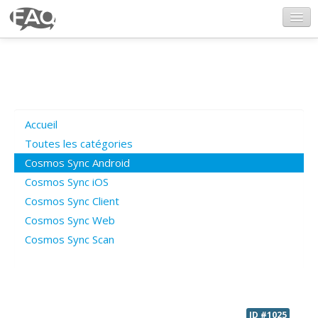
CosmosSync.com
Ajout FAQ
Accueil
Poser une question
Toutes les catégories
Cosmos Sync Android
Questions ouvertes
Cosmos Sync iOS
Cosmos Sync Client
Cosmos Sync Web
Connexion
Cosmos Sync Scan
ID #1025