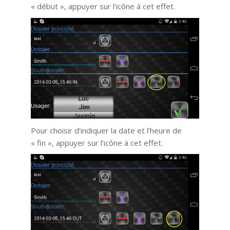
« début », appuyer sur l’icône à cet effet.
Pour choisir d’indiquer la date et l’heure de
« fin », appuyer sur l’icône à cet effet.