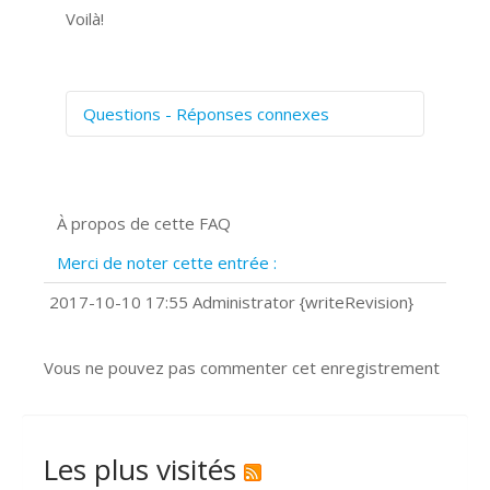
Voilà!
Questions - Réponses connexes
Comment numériser avec Cosmos
Sync?
Signature et formulaires
À propos de cette FAQ
Prise de vue 360°
Quels navigateurs web sont supportés
Merci de noter cette entrée :
?
Comment installer Google Chrome ?
2017-10-10 17:55 Administrator {writeRevision}
Vous ne pouvez pas commenter cet enregistrement
Les plus visités