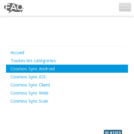
CosmosSync.com
Ajout FAQ
Accueil
Poser une question
Toutes les catégories
Cosmos Sync Android
Questions ouvertes
Cosmos Sync iOS
Cosmos Sync Client
Cosmos Sync Web
Connexion
Cosmos Sync Scan
ID #1015