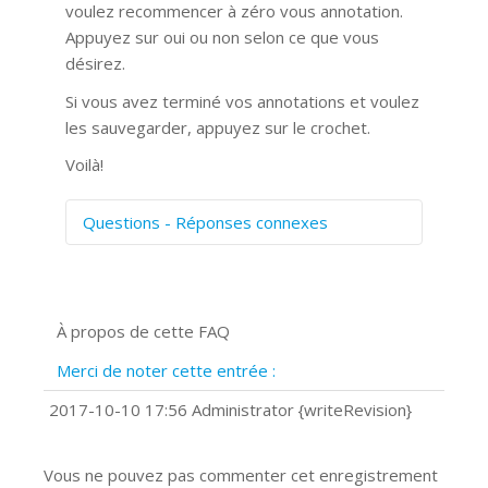
voulez recommencer à zéro vous annotation.
Appuyez sur oui ou non selon ce que vous
désirez.
Si vous avez terminé vos annotations et voulez
les sauvegarder, appuyez sur le crochet.
Voilà!
Questions - Réponses connexes
Comment numériser avec Cosmos
Sync?
Signature et formulaires
À propos de cette FAQ
Prise de vue 360°
Quels navigateurs web sont supportés
Merci de noter cette entrée :
?
Comment installer Google Chrome ?
2017-10-10 17:56 Administrator {writeRevision}
Vous ne pouvez pas commenter cet enregistrement