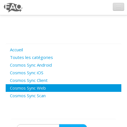
CosmosSync.com
Ajout FAQ
Accueil
Poser une question
Toutes les catégories
Cosmos Sync Android
Questions ouvertes
Cosmos Sync iOS
Cosmos Sync Client
Cosmos Sync Web
Connexion
Cosmos Sync Scan