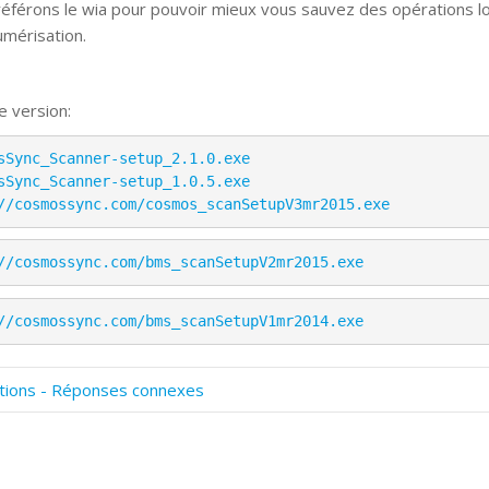
éférons le wia pour pouvoir mieux vous sauvez des opérations l
umérisation.
e version:
sSync_Scanner-setup_2.1.0.exe
sSync_Scanner-setup_1.0.5.exe
//cosmossync.com/cosmos_scanSetupV3mr2015.exe
//cosmossync.com/bms_scanSetupV2mr2015.exe
//cosmossync.com/bms_scanSetupV1mr2014.exe
tions - Réponses connexes
omment numériser avec Cosmos Sync?
ignature et formulaires
rise de vue 360°