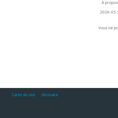
À propos
Q
C
2026-05-2
Vous ne p
Carte du site
Glossaire