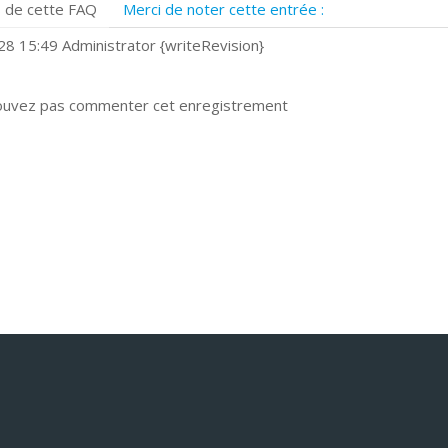
 de cette FAQ
Merci de noter cette entrée :
uels navigateurs web sont supportés ?
omment installer Google Chrome ?
8 15:49 Administrator {writeRevision}
ouvez pas commenter cet enregistrement