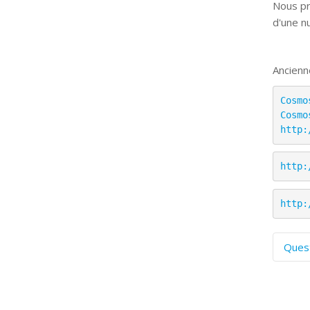
Nous pr
d'une n
Ancienn
Cosmo
Cosmo
http:
http:
http:
Ques
C
S
P