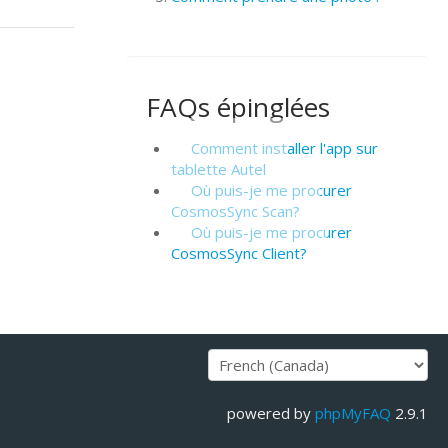
FAQs épinglées
Comment installer l'app sur
tablette Autel
Où puis-je me procurer
CosmosSync Scan?
Où puis-je me procurer
CosmosSync Client?
powered by
phpMyFAQ
2.9.1