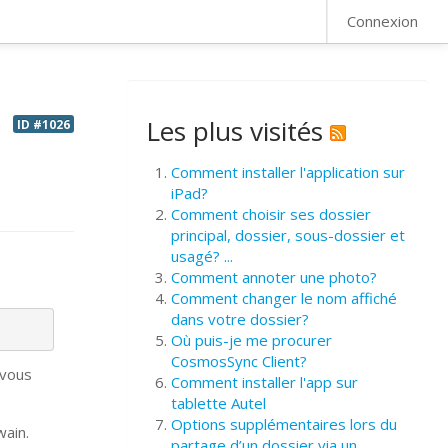
FAQ
Connexion
Les plus visités
ID #1026
Comment installer l'application sur
iPad?
Comment choisir ses dossier
principal, dossier, sous-dossier et
usagé? ...
Comment annoter une photo?
Comment changer le nom affiché
dans votre dossier?
Où puis-je me procurer
CosmosSync Client?
 vous
Comment installer l'app sur
tablette Autel
Options supplémentaires lors du
wain.
partage d’un dossier via un ...