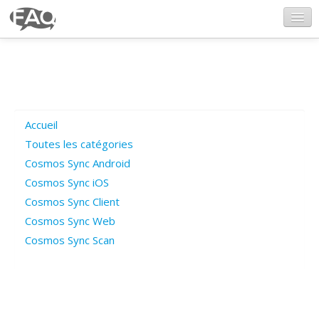
CosmosSync.com
Ajout FAQ
Accueil
Poser une question
Toutes les catégories
Cosmos Sync Android
Questions ouvertes
Cosmos Sync iOS
Cosmos Sync Client
Cosmos Sync Web
Connexion
Cosmos Sync Scan